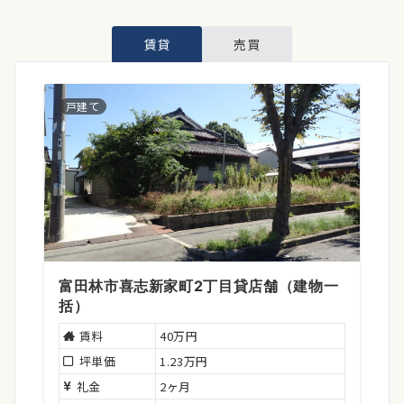
賃貸
売買
戸建て
富田林市喜志新家町2丁目貸店舗（建物一
括）
賃料
40万円
坪単価
1.23万円
礼金
2ヶ月