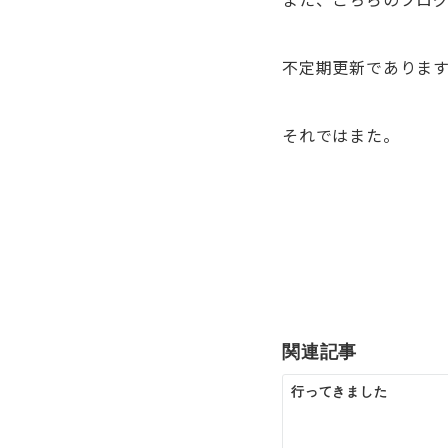
不定期更新でありま
それではまた。
投
稿
ナ
ビ
ゲ
関連記事
ー
行ってきました
シ